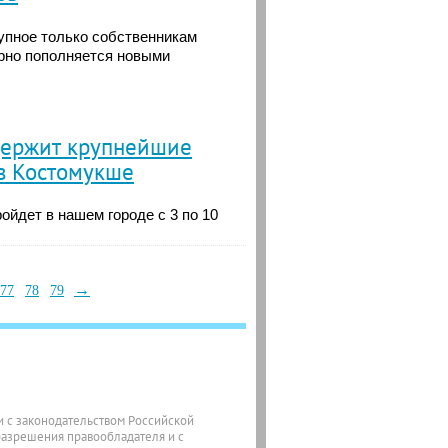
упное только собственникам
ярно пополняется новыми
держит крупнейшие
 в Костомукше
ойдет в нашем городе с 3 по 10
→
77
78
79
ии с законодательством Российской
разрешения правообладателя и с