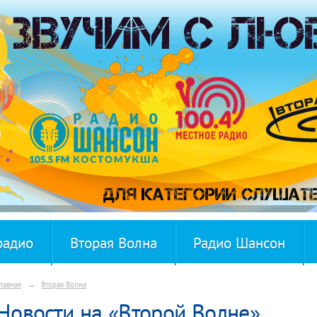
радио
Вторая Волна
Радио Шансон
лавная
→
Вторая Волна
Новости на «Второй Волне»