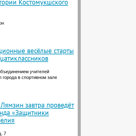
итории Костомукшского
он
ционные весёлые старты
дцатиклассников
объединением учителей
 города в спортивном зале
Лямзин завтра проведёт
нда «Защитники
релия
. 7