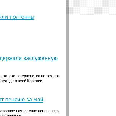
ъяли полтонны
одержали заслуженную
ликанского первенства по технике
команд со всей Карелии
т пенсию за май
срочное начисление пенсионных
пенсионеров