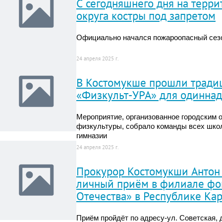
С сегодняшнего дня на терр
округа костры под запретом
Официально начался пожароопасный сез
24 апреля 2025 г.
В Костомукше прошли тради
«Физкульт-УРА» для одинна
Мероприятие, организованное городским 
физкультуры, собрало команды всех школ
гимназии
24 апреля 2025 г.
Прокурор Костомукши Антон 
личный приём в филиале фо
Отечества» в Республике Ка
Приём пройдёт по адресу-ул. Советская, д