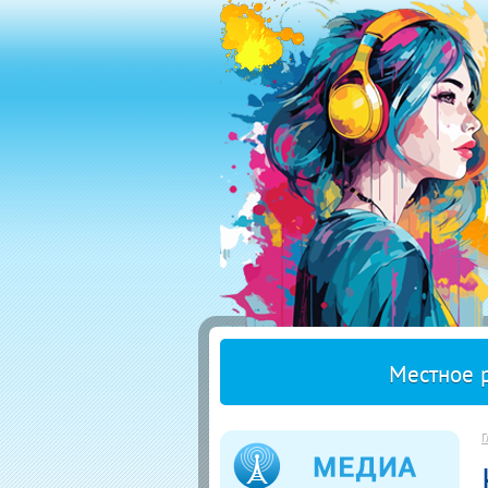
Местное 
Г