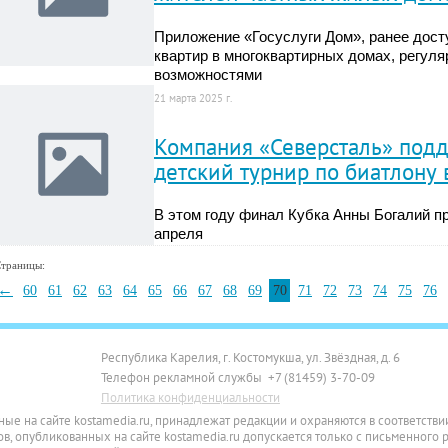
Приложение «Госуслуги Дом», ранее дост
квартир в многоквартирных домах, регул
возможностями
21 марта 2025 г.
Компания «Северсталь» под
детский турнир по биатлону
В этом году финал Кубка Анны Богалий пр
апреля
траницы:
←
60
61
62
63
64
65
66
67
68
69
70
71
72
73
74
75
76
Республика Карелия, г. Костомукша, ул. Звёздная, д. 6
Телефон рекламной службы +7 (81459) 3-70-09
Политика конфиденциальности
ные на сайте kostamedia.ru, принадлежат редакции и охраняются в соответств
, опубликованных на сайте kostamedia.ru допускается только с письменного 