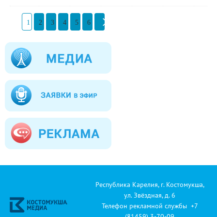
1
2
3
4
5
6
Республика Карелия, г. Костомукша,
ул. Звёздная, д. 6
Телефон рекламной службы +7
(81459) 3-70-09