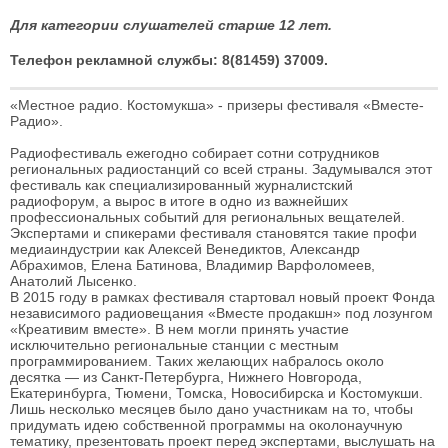
Для категории слушателей старше 12 лет.
Телефон рекламной службы: 8(81459) 37009.
«Местное радио. Костомукша» - призеры фестиваля «Вместе-
Радио»
.
Радиофестиваль ежегодно собирает сотни сотрудников
региональных радиостанций со всей страны. Задумывался этот
фестиваль как специализированный журналистский
радиофорум, а вырос в итоге в одно из важнейших
профессиональных событий для региональных вещателей.
Экспертами и спикерами фестиваля становятся такие профи
медиаиндустрии как Алексей Венедиктов, Александр
Абрахимов, Елена Батинова, Владимир Варфоломеев,
Анатолий Лысенко.
В 2015 году в рамках фестиваля стартовал новый проект Фонда
независимого радиовещания «Вместе продакшн» под лозунгом
«Креативим вместе». В нем могли принять участие
исключительно региональные станции с местным
программированием. Таких желающих набралось около
десятка — из Санкт-Петербурга, Нижнего Новгорода,
Екатеринбурга, Тюмени, Томска, Новосибирска и Костомукши.
Лишь несколько месяцев было дано участникам на то, чтобы
придумать идею собственной программы на околонаучную
тематику, презентовать проект перед экспертами, выслушать на