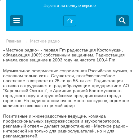
Перейти на полную версию
Главная
Местное радио
→
«Местное радио» - первая Fm радиостанция Костомукши,
обладающая 100% собственным
вещанием. Радиостанция
начала свое вещание в 2003 году на частоте 100,4 Fm.
Музыкальное оформление современная Российская музыка, в
основном только хиты. Слушатели, платёжеспособное
население в возрасте от 25-ти до 55-ти лет. Радиостанция
активно сотрудничает с градообразующим предприятием АО
"Карельский Окатыш", с Администрацией Костомукшского
городского округа и крупнейшими предприятиями города
горняков. На радиостанции очень много конкурсов, огромное
количество звонков в прямой эфир.
Позитивные и жизнерадостные ведущие, команда
профессиональных звукорежиссеров и звукооператоров,
рекламный отдел – делают радиостанцию «Местное радио»
интересной не только для радиослушателей, но и для
рекламодателей.