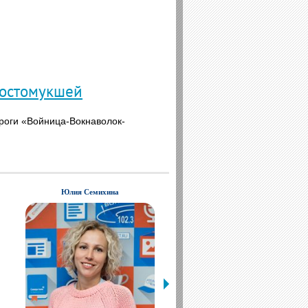
Костомукшей
ороги «Войница-Вокнаволок-
Юлия Семихина
Даниил Бриллиантов