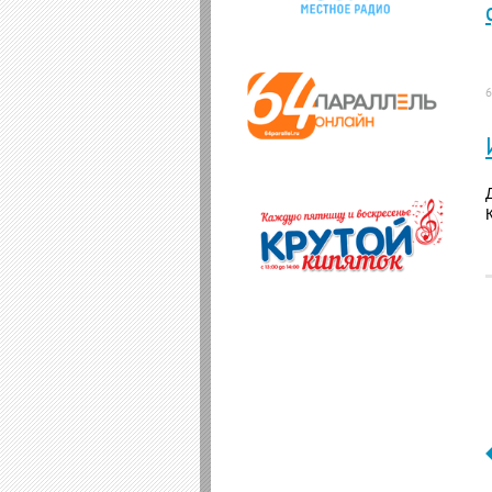
6
Юлия Семихина
Даниил Бриллиантов