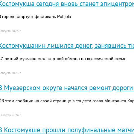
Костомукша сегодня вновь станет эпицентр
В городе стартует фестиваль Pohjola
 августа 2026 г.
Костомукшанин лишился денег, занявшись 
47-летний мужчина стал жертвой обмана по классической схеме
 августа 2026 г.
В Муезерском округе начался ремонт дорог
Об этом сообщил на своей странице в соцсети глава Минтранса К
 августа 2026 г.
В Костомукше прошли полуфинальные матчи 