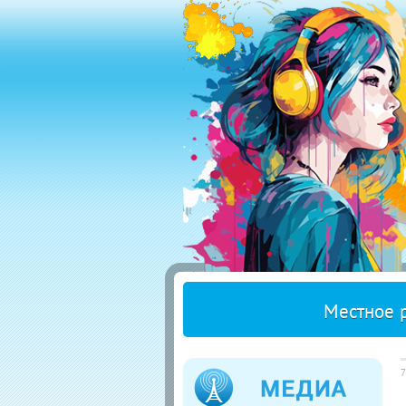
Местное 
7