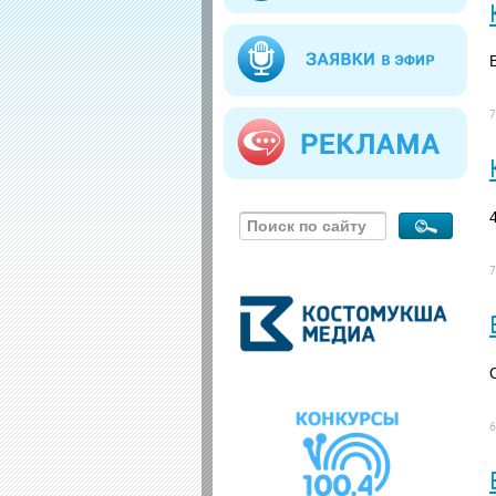
7
7
6