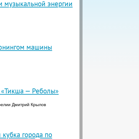
ом музыкальной энергии
тюнингом машины
и «Тикша — Реболы»
арелии Дмитрий Крылов
кубка города по