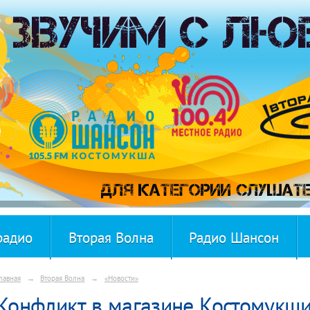
радио
Вторая Волна
Радио Шансон
лавная
→
Вторая Волна
→
«Новости»
Конфликт в магазине Костомукши