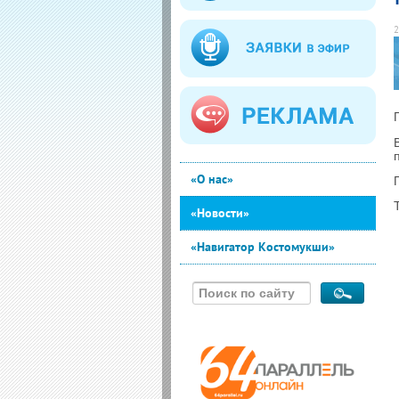
2
«О нас»
«Новости»
«Навигатор Костомукши»