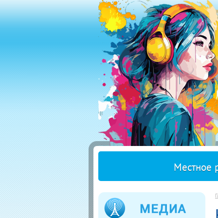
Местное 
Г