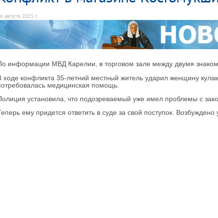
6 августа 2025 г.
По информации МВД Карелии, в торговом зале между двумя знако
В ходе конфликта 35-летний местный житель ударил женщину кула
потребовалась медицинская помощь.
Полиция установила, что подозреваемый уже имел проблемы с зако
Теперь ему придется ответить в суде за свой поступок. Возбуждено