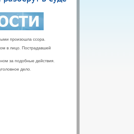
мыми произошла ссора.
ком в лицо. Пострадавшей
ном за подобные действия.
 уголовное дело.