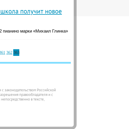
 школа получит новое
12 пианино марки «Михаил Глинка»
361
362
363
ии с законодательством Российской
разрешения правообладателя и с
 непосредственно в тексте,