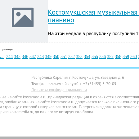
Костомукшская музыкальная
пианино
На этой неделе в республику поступили 
траницы:
←
344
345
346
347
348
349
350
351
352
353
354
355
356
357
358
359
360
Республика Карелия, г. Костомукша, ул. Звёздная, д. 6
Телефон рекламной службы +7 (81459) 3-70-09
Политика конфиденциальности
ные на сайте kostamedia.ru, принадлежат редакции и охраняются в соответств
, опубликованных на сайте kostamedia.ru допускается только с письменного 
 страницу, с которой материал заимствован. Гиперссылка должна размещаться
ал kostamedia.ru, до или после цитируемого блока.