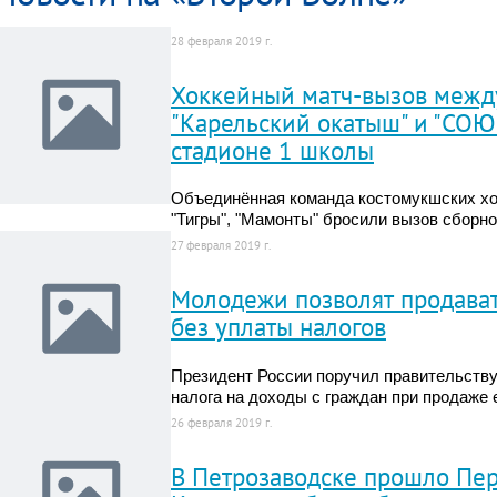
28 февраля 2019 г.
Хоккейный матч-вызов межд
"Карельский окатыш" и "СОЮЗ
стадионе 1 школы
Объединённая команда костомукшских хок
"Тигры", "Мамонты" бросили вызов сборн
27 февраля 2019 г.
Молодежи позволят продава
без уплаты налогов
Президент России поручил правительству
налога на доходы с граждан при продаже
26 февраля 2019 г.
В Петрозаводске прошло Пер