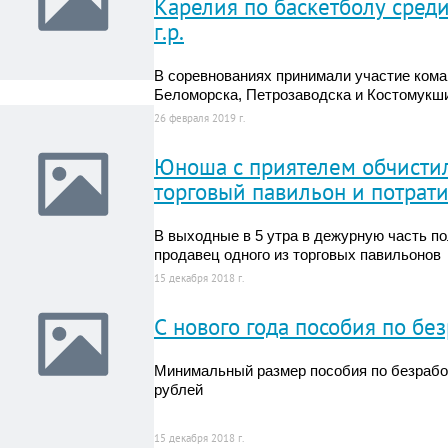
Карелия по баскетболу сред
г.р.
В соревнованиях принимали участие кома
Беломорска, Петрозаводска и Костомукш
26 февраля 2019 г.
Юноша с приятелем обчисти
торговый павильон и потрати
В выходные в 5 утра в дежурную часть п
продавец одного из торговых павильонов
15 декабря 2018 г.
С нового года пособия по бе
Минимальный размер пособия по безработ
рублей
15 декабря 2018 г.