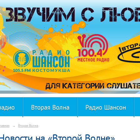
радио
Вторая Волна
Радио Шансон
лавная
→
Вторая Волна
Новости на «Второй Волне»