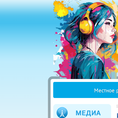
Местное 
Г