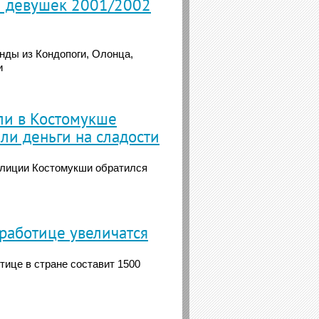
и девушек 2001/2002
нды из Кондопоги, Олонца,
и
ли в Костомукше
ли деньги на сладости
олиции Костомукши обратился
зработице увеличатся
ице в стране составит 1500