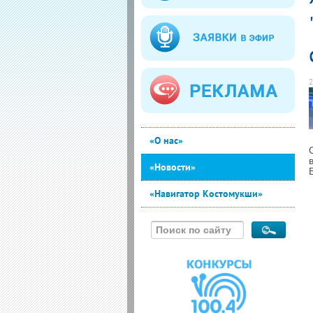
2
«О нас»
«Новости»
«Навигатор Костомукши»