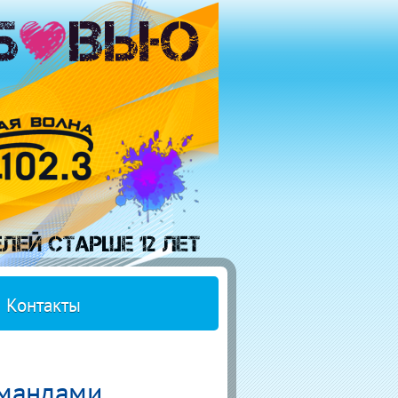
Контакты
омандами