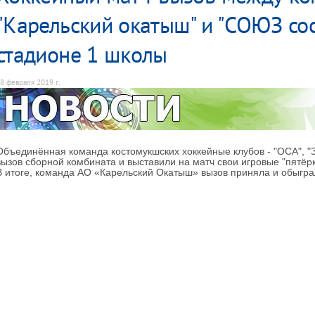
"Карельский окатыш" и "СОЮЗ сос
стадионе 1 школы
8 февраля 2019 г.
Объединённая команда костомукшских хоккейные клубов - "ОСА", "З
вызов сборной комбината и выставили на матч свои игровые "пятёрк
В итоге, команда АО «Карельский Окатыш» вызов приняла и обыгра