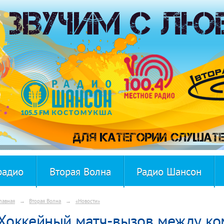
радио
Вторая Волна
Радио Шансон
лавная
→
Вторая Волна
→
«Новости»
Хоккейный матч-вызов между к