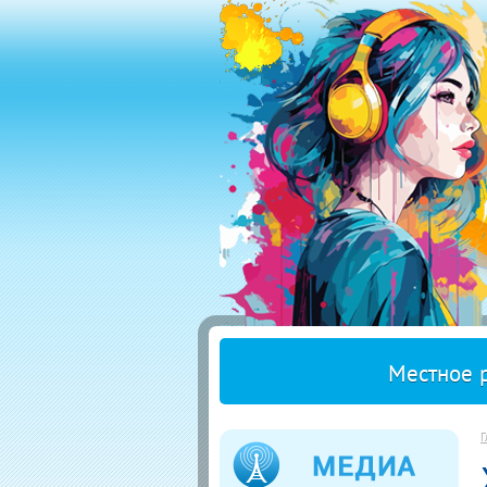
Местное 
Г