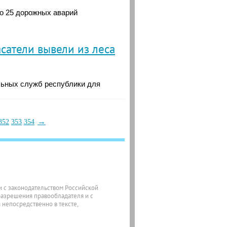
но 25 дорожных аварий
асатели вывели из леса
льных служб республики для
→
352
353
354
ии с законодательством Российской
разрешения правообладателя и с
 непосредственно в тексте,