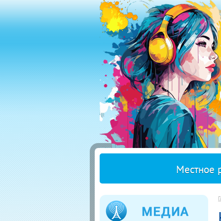
Местное 
Г