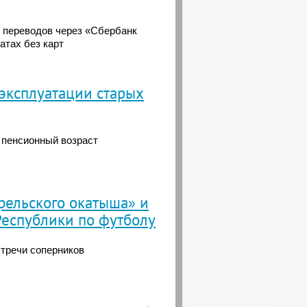
у переводов через «Сбербанк
атах без карт
 эксплуатации старых
 пенсионный возраст
рельского окатыша» и
Республики по футболу
стречи соперников