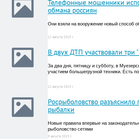
Телефонные мошенники испо
обмана россиян
Они взяли на вооружение новый способ о
12 августа 2019 г.
В двух ДТП участвовали три 
За два дня, пятницу и субботу, в Муезер
участием большегрузной техники. Есть п
12 августа 2019 г.
Росрыболовство разъяснило 
рыбалки
Новые правила впервые на законодатель
рыболовство сетями
9 августа 2019 г.