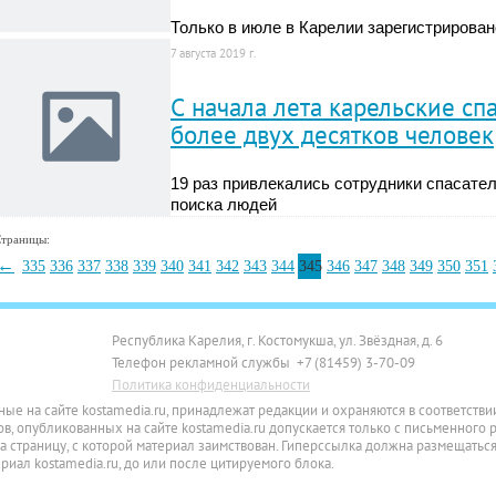
Только в июле в Карелии зарегистрирова
7 августа 2019 г.
С начала лета карельские сп
более двух десятков человек
19 раз привлекались сотрудники спасате
поиска людей
траницы:
←
335
336
337
338
339
340
341
342
343
344
345
346
347
348
349
350
351
Республика Карелия, г. Костомукша, ул. Звёздная, д. 6
Телефон рекламной службы +7 (81459) 3-70-09
Политика конфиденциальности
ные на сайте kostamedia.ru, принадлежат редакции и охраняются в соответств
, опубликованных на сайте kostamedia.ru допускается только с письменного 
 страницу, с которой материал заимствован. Гиперссылка должна размещаться
ал kostamedia.ru, до или после цитируемого блока.