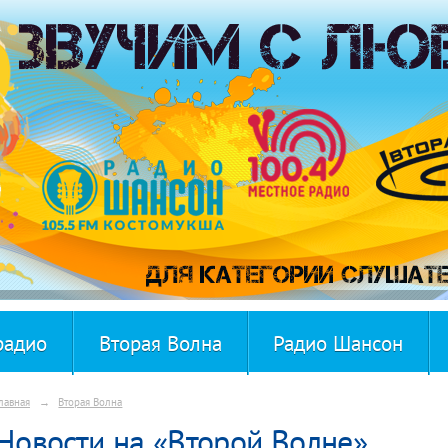
радио
Вторая Волна
Радио Шансон
лавная
→
Вторая Волна
Новости на «Второй Волне»