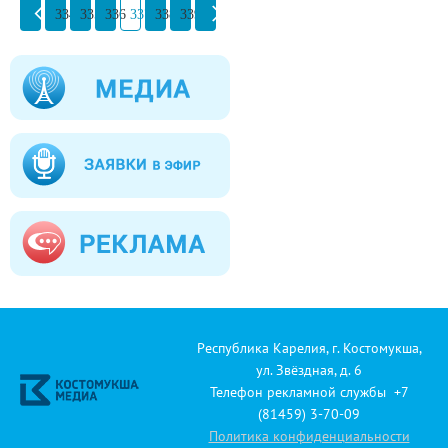
334
335
336
337
338
339
Республика Карелия, г. Костомукша,
ул. Звёздная, д. 6
Телефон рекламной службы +7
(81459) 3-70-09
Политика конфиденциальности