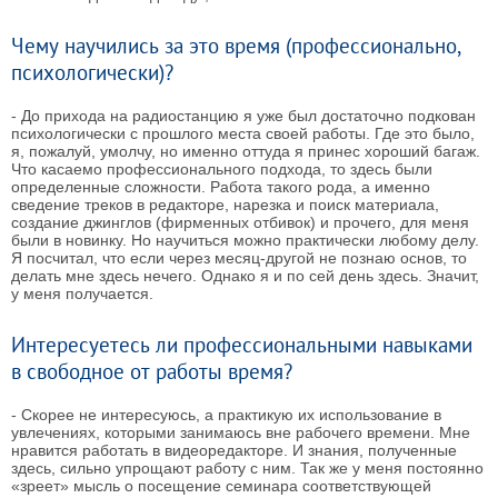
Чему научились за это время (профессионально,
психологически)?
- До прихода на радиостанцию я уже был достаточно подкован
психологически с прошлого места своей работы. Где это было,
я, пожалуй, умолчу, но именно оттуда я принес хороший багаж.
Что касаемо профессионального подхода, то здесь были
определенные сложности. Работа такого рода, а именно
сведение треков в редакторе, нарезка и поиск материала,
создание джинглов (фирменных отбивок) и прочего, для меня
были в новинку. Но научиться можно практически любому делу.
Я посчитал, что если через месяц-другой не познаю основ, то
делать мне здесь нечего. Однако я и по сей день здесь. Значит,
у меня получается.
Интересуетесь ли профессиональными навыками
в свободное от работы время?
- Скорее не интересуюсь, а практикую их использование в
увлечениях, которыми занимаюсь вне рабочего времени. Мне
нравится работать в видеоредакторе. И знания, полученные
здесь, сильно упрощают работу с ним. Так же у меня постоянно
«зреет» мысль о посещение семинара соответствующей