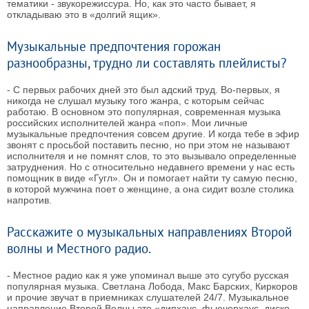
тематики - звукорежиссура. Но, как это часто бывает, я
откладываю это в «долгий ящик».
Музыкальные предпочтения горожан
разнообразны, трудно ли составлять плейлисты?
- С первых рабочих дней это был адский труд. Во-первых, я
никогда не слушал музыку того жанра, с которым сейчас
работаю. В основном это популярная, современная музыка
российских исполнителей жанра «поп». Мои личные
музыкальные предпочтения совсем другие. И когда тебе в эфир
звонят с просьбой поставить песню, но при этом не называют
исполнителя и не помнят слов, то это вызывало определенные
затруднения. Но с относительно недавнего времени у нас есть
помощник в виде «Гугл». Он и помогает найти ту самую песню,
в которой мужчина поет о женщине, а она сидит возле столика
напротив.
Расскажите о музыкальных направлениях Второй
волны и Местного радио.
- Местное радио как я уже упоминал выше это сугубо русская
популярная музыка. Светлана Лобода, Макс Барских, Киркоров
и прочие звучат в приемниках слушателей 24/7. Музыкальное
направление Второй Волны это «дипхаус, фьючерхаус, диско,