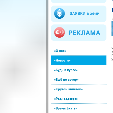
3
«О нас»
«Новости»
«Будь в курсе»
«Ещё не вечер»
«Крутой кипяток»
«Радиодесерт»
«Время Знать»