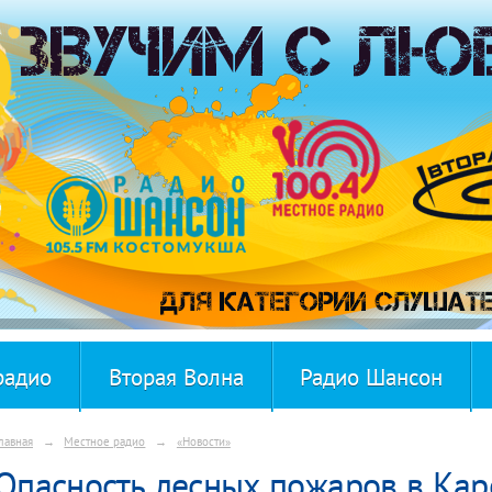
радио
Вторая Волна
Радио Шансон
лавная
→
Местное радио
→
«Новости»
Опасность лесных пожаров в Кар