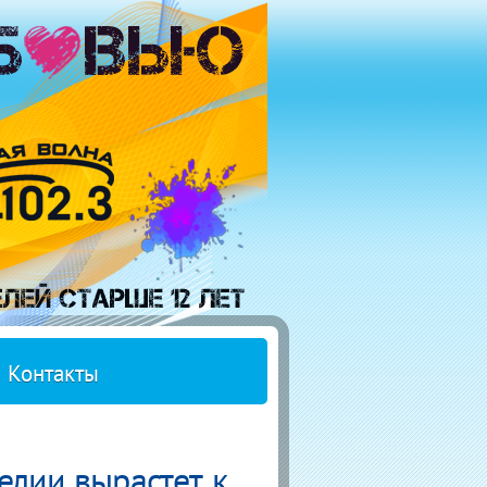
Контакты
елии вырастет к