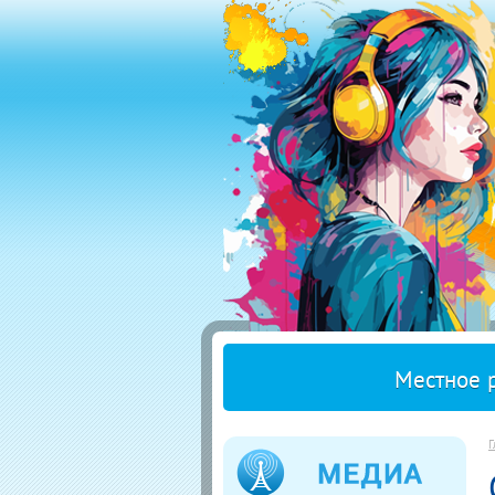
Местное 
Г