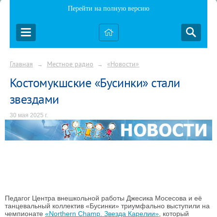
Перейти на полную версию
Главная
Местное радио
«Новости»
→
→
Костомукшские «Бусинки» стали
звездами
30 мая 2025 г.
Педагог Центра внешкольной работы Джесика Мосесова и её
танцевальный коллектив «Бусинки» триумфально выступили на
чемпионате
«Northern Champ. Звезда Карелии»
, который