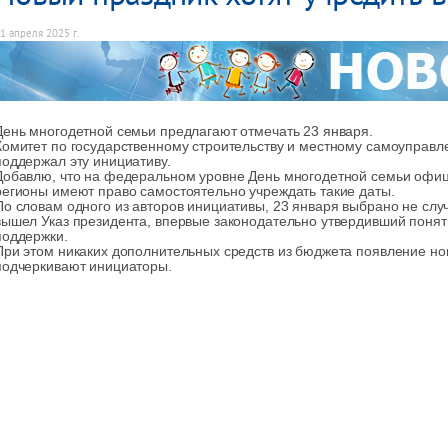
1 апреля 2025 г.
День многодетной семьи предлагают отмечать 23 января.
Комитет по государственному строительству и местному самоуправ
поддержал эту инициативу.
Добавлю, что на федеральном уровне День многодетной семьи офиц
регионы имеют право самостоятельно учреждать такие даты.
По словам одного из авторов инициативы, 23 января выбрано не случ
вышел Указ президента, впервые законодательно утвердивший поня
поддержки.
При этом никаких дополнительных средств из бюджета появление нов
подчеркивают инициаторы.