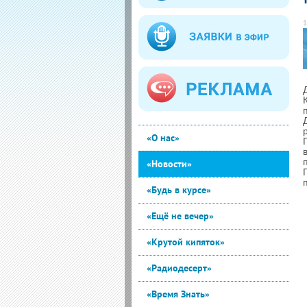
1
«О нас»
«Новости»
«Будь в курсе»
«Ещё не вечер»
«Крутой кипяток»
«Радиодесерт»
«Время Знать»