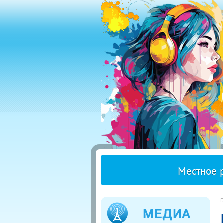
Местное 
Г