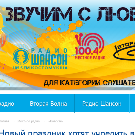
радио
Вторая Волна
Радио Шансон
лавная
→
Местное радио
→
«Новости»
Новый праздник хотят учредить 