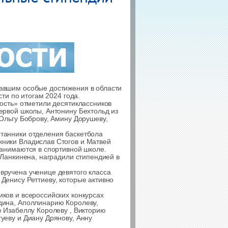
авшим особые достижения в области
ти по итогам 2024 года.
ость» отметили десятиклассников
ервой школы, Антонину Бехтольд из
Ольгу Боброву, Амину Дорушеву,
танники отделения баскетбола
ники Владислав Стогов и Матвей
занимаются в спортивной школе.
 Ланкинена, наградили стипендией в
вручена ученице девятого класса
Денису Реттиеву, которые активно
ков и всероссийских конкурсах
дина, Аполлинарию Королеву,
е Изабеллу Королеву , Викторию
уеву и Диану Дрянову, Анну