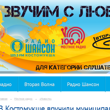
радио
Вторая Волна
Радио Шансон
лавная
→
Местное радио
→
«Новости»
В Костомукше вручили муниципа