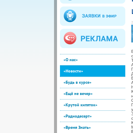
2
«О нас»
«Новости»
«Будь в курсе»
«Ещё не вечер»
«Крутой кипяток»
«Радиодесерт»
«Время Знать»