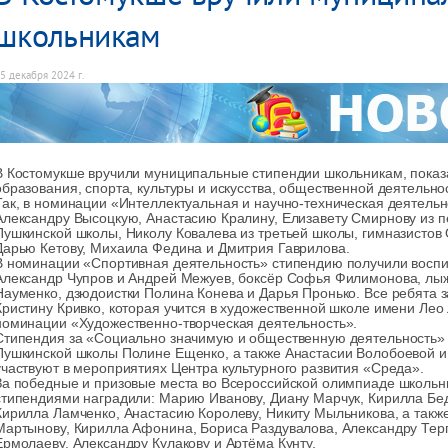
школьникам
5 декабря 2024 г.
В Костомукше вручили муниципальные стипендии школьникам, показ
образования, спорта, культуры и искусства, общественной деятельнос
Так, в номинации «Интеллектуальная и научно-техническая деятельн
Александру Высоцкую, Анастасию Кралину, Елизавету Смирнову из п
Пушкинской школы, Николу Ковалева из третьей школы, гимназистов 
Дарью Кетову, Михаила Федина и Дмитрия Гаврилова.
В номинации «Спортивная деятельность» стипендию получили воспи
Александр Чупров и Андрей Межуев, боксёр Софья Филимонова, лыж
Науменко, дзюдоистки Полина Конева и Дарья Пронько. Все ребята 
Кристину Кривко, которая учится в художественной школе имени Лео
номинации «Художественно-творческая деятельность».
Стипендия за «Социально значимую и общественную деятельность» 
Пушкинской школы Полине Ещенко, а также Анастасии Волобоевой и 
участвуют в мероприятиях Центра культурного развития «Среда».
За победные и призовые места во Всероссийской олимпиаде школьни
стипендиями наградили: Марию Иванову, Диану Марчук, Кирилла Бе
Кирилла Ламченко, Анастасию Королеву, Никиту Мыльникова, а такж
Мартынову, Кирилла Афонина, Бориса Раздувалова, Александру Терг
Ермолаеву, Александру Кулакову и Артёма Кунту.