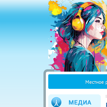
Местное 
Г