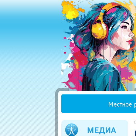
Местное 
Г