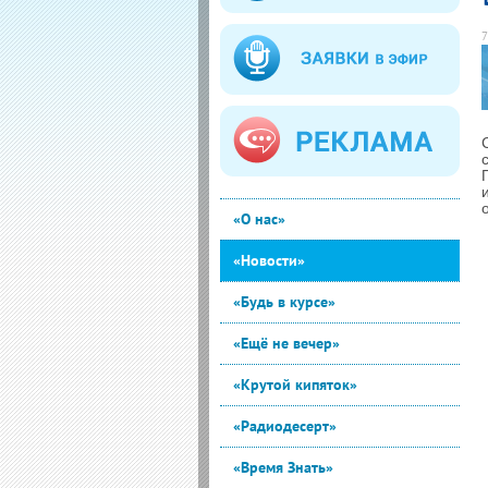
7
«О нас»
«Новости»
«Будь в курсе»
«Ещё не вечер»
«Крутой кипяток»
«Радиодесерт»
«Время Знать»