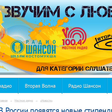
радио
Вторая Волна
Радио Шансон
лавная
→
Местное радио
→
«Новости»
В России появятся новые стипенд