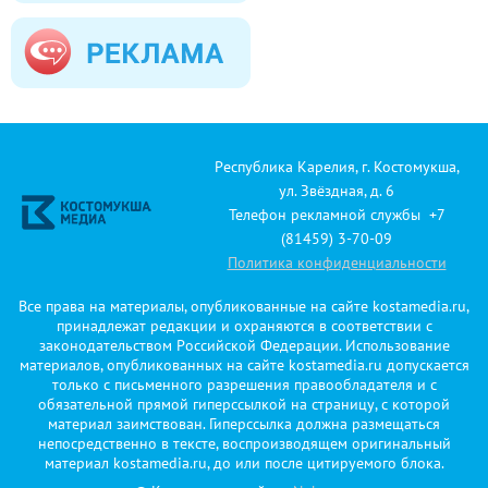
Республика Карелия, г. Костомукша,
ул. Звёздная, д. 6
Телефон рекламной службы +7
(81459) 3-70-09
Политика конфиденциальности
Все права на материалы, опубликованные на сайте kostamedia.ru,
принадлежат редакции и охраняются в соответствии с
законодательством Российской Федерации. Использование
материалов, опубликованных на сайте kostamedia.ru допускается
только с письменного разрешения правообладателя и с
обязательной прямой гиперссылкой на страницу, с которой
материал заимствован. Гиперссылка должна размещаться
непосредственно в тексте, воспроизводящем оригинальный
материал kostamedia.ru, до или после цитируемого блока.