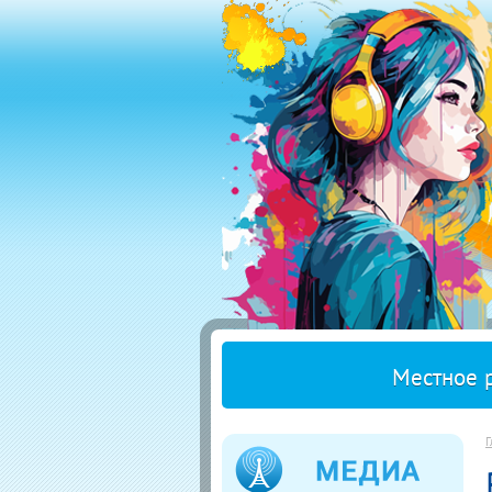
Местное 
Г