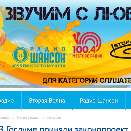
радио
Вторая Волна
Радио Шансон
лавная
→
Местное радио
→
«Новости»
В Госдуме приняли законопроект