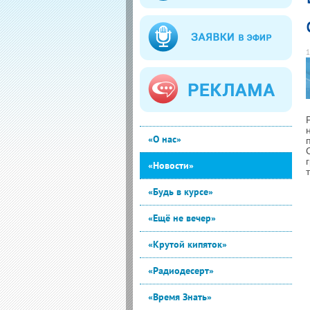
1
«О нас»
«Новости»
«Будь в курсе»
«Ещё не вечер»
«Крутой кипяток»
«Радиодесерт»
«Время Знать»