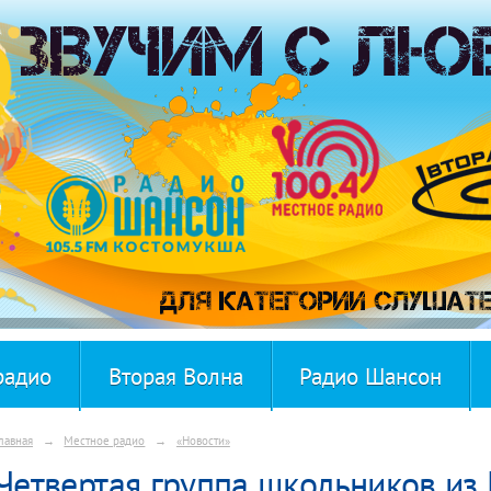
радио
Вторая Волна
Радио Шансон
лавная
→
Местное радио
→
«Новости»
Четвертая группа школьников из