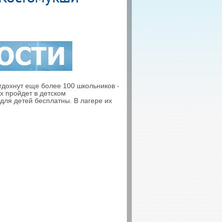
тдохнут еще более 100 школьников -
х пройдет в детском
для детей бесплатны. В лагере их
, баскетбольная и волейбольная
более 1000 карельских детей.