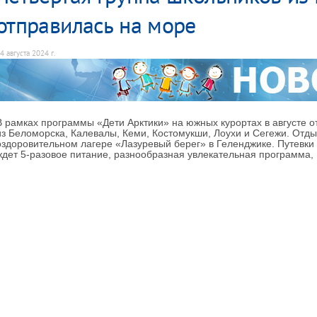
отправилась на море
4 августа 2024 г.
В рамках программы «Дети Арктики» на южных курортах в августе о
из Беломорска, Калевалы, Кеми, Костомукши, Лоухи и Сегежи. Отды
оздоровительном лагере «Лазуревый берег» в Геленджике. Путевки 
ждет 5-разовое питание, разнообразная увлекательная программа,
собственный пляж, три открытых бассейна, футбольное поле
площадки.
Всего в этом году на юге страны по бесплатным путевкам отдохнут 