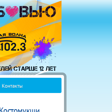
Контакты
 Костомукши