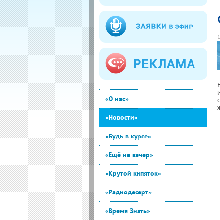
1
«О нас»
«Новости»
«Будь в курсе»
«Ещё не вечер»
«Крутой кипяток»
«Радиодесерт»
«Время Знать»