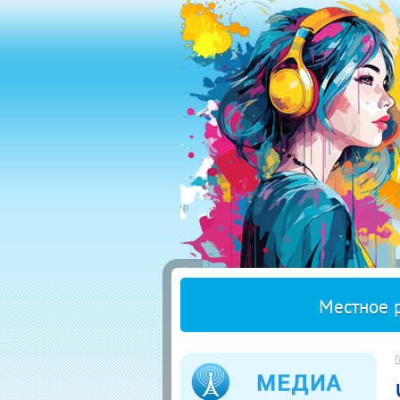
Местное 
Г