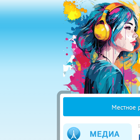
Местное 
Г