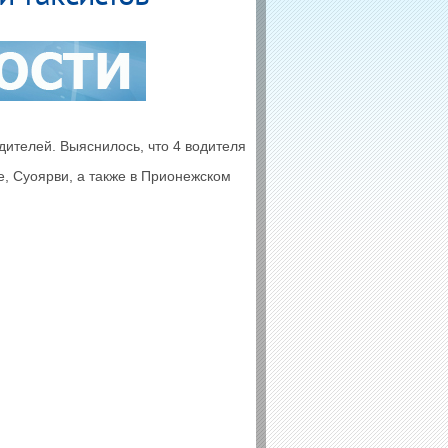
дителей. Выяснилось, что 4 водителя
, Суоярви, а также в Прионежском