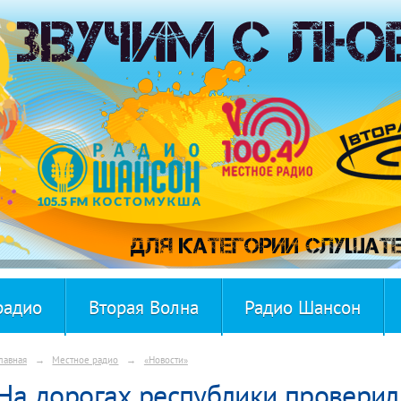
радио
Вторая Волна
Радио Шансон
лавная
→
Местное радио
→
«Новости»
На дорогах республики проверил