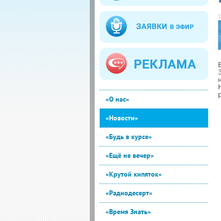
1
«О нас»
«Новости»
«Будь в курсе»
«Ещё не вечер»
«Крутой кипяток»
«Радиодесерт»
«Время Знать»