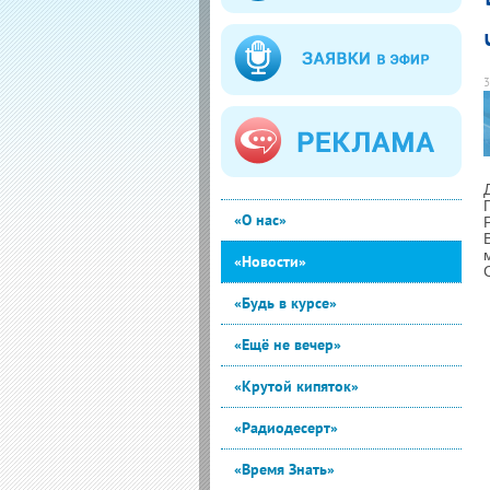
3
«О нас»
«Новости»
«Будь в курсе»
«Ещё не вечер»
«Крутой кипяток»
«Радиодесерт»
«Время Знать»