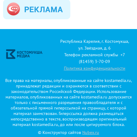
Республика Карелия, г. Костомукша,
ул. Звёздная, д. 6
Телефон рекламной службы +7
(81459) 3-70-09
Политика конфиденциальности
Все права на материалы, опубликованные на сайте kostamedia.ru,
принадлежат редакции и охраняются в соответствии с
законодательством Российской Федерации. Использование
материалов, опубликованных на сайте kostamedia.ru допускается
только с письменного разрешения правообладателя и с
обязательной прямой гиперссылкой на страницу, с которой
материал заимствован. Гиперссылка должна размещаться
непосредственно в тексте, воспроизводящем оригинальный
материал kostamedia.ru, до или после цитируемого блока.
© Конструктор сайтов
Nubex.ru