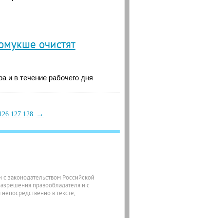
омукше очистят
ра и в течение рабочего дня
→
126
127
128
ии с законодательством Российской
разрешения правообладателя и с
 непосредственно в тексте,