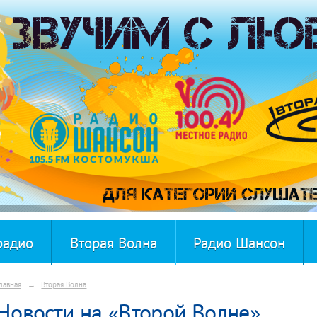
радио
Вторая Волна
Радио Шансон
лавная
→
Вторая Волна
Новости на «Второй Волне»