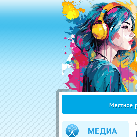
Местное 
Г