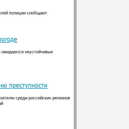
телей полиции сообщают
погоде
и ожидаются неустойчивые
вню преступности
зателю среди российских регионов
ай