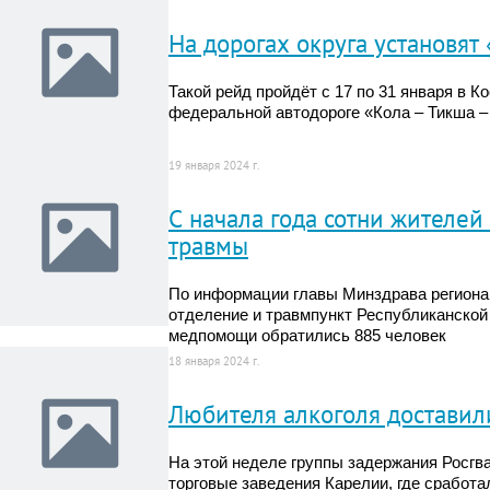
На дорогах округа установят
Такой рейд пройдёт с 17 по 31 января в К
федеральной автодороге «Кола – Тикша –
19 января 2024 г.
С начала года сотни жителе
травмы
По информации главы Минздрава региона,
отделение и травмпункт Республиканской
медпомощи обратились 885 человек
18 января 2024 г.
Любителя алкоголя доставил
На этой неделе группы задержания Росгв
торговые заведения Карелии, где сработа