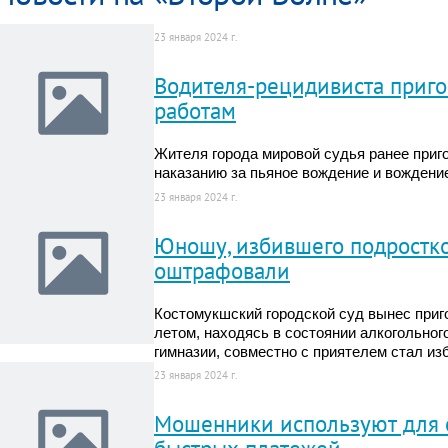
23 января 2024 г.
Водителя-рецидивиста приго
работам
Жителя города мировой судья ранее приг
наказанию за пьяное вождение и вождени
23 января 2024 г.
Юношу, избившего подростко
оштрафовали
Костомукшский городской суд вынес приг
летом, находясь в состоянии алкогольног
гимназии, совместно с приятелем стал из
23 января 2024 г.
Мошенники используют для 