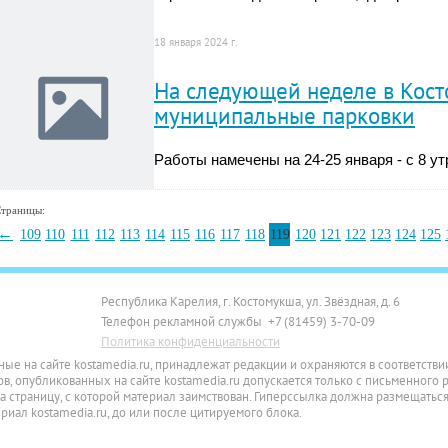
18 января 2024 г.
На следующей неделе в Кост
муниципальные парковки
Работы намечены на 24-25 января - с 8 ут
траницы:
←
109
110
111
112
113
114
115
116
117
118
119
120
121
122
123
124
125
Республика Карелия, г. Костомукша, ул. Звёздная, д. 6
Телефон рекламной службы +7 (81459) 3-70-09
Политика конфиденциальности
ные на сайте kostamedia.ru, принадлежат редакции и охраняются в соответств
, опубликованных на сайте kostamedia.ru допускается только с письменного 
 страницу, с которой материал заимствован. Гиперссылка должна размещаться
ал kostamedia.ru, до или после цитируемого блока.