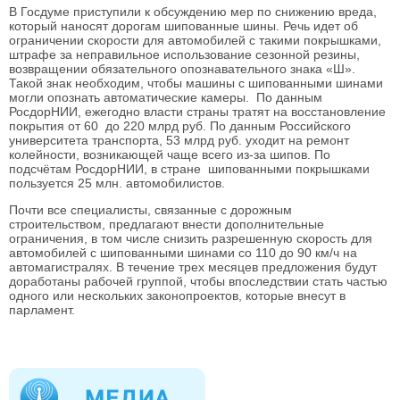
В Госдуме приступили к обсуждению мер по снижению вреда,
который наносят дорогам шипованные шины. Речь идет об
ограничении скорости для автомобилей с такими покрышками,
штрафе за неправильное использование сезонной резины,
возвращении обязательного опознавательного знака «Ш».
Такой знак необходим, чтобы машины с шипованными шинами
могли опознать автоматические камеры.
По данным
РосдорНИИ, ежегодно власти страны тратят на восстановление
покрытия от 60 до 220 млрд руб. По данным Российского
университета транспорта, 53 млрд руб. уходит на ремонт
колейности, возникающей чаще всего из-за шипов.
По
подсчётам РосдорНИИ, в стране шипованными покрышками
пользуется 25 млн. автомобилистов.
Почти все специалисты, связанные с дорожным
строительством, предлагают внести дополнительные
ограничения, в том числе
снизить разрешенную скорость для
автомобилей с шипованными шинами со 110 до 90 км/ч на
автомагистралях. В течение трех месяцев предложения будут
доработаны рабочей группой, чтобы впоследствии стать частью
одного или нескольких законопроектов, которые внесут в
парламент.