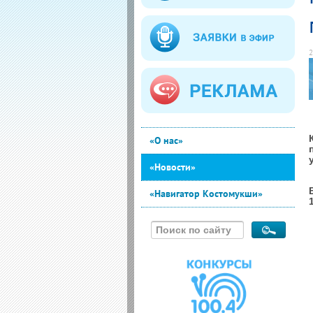
2
«О нас»
«Новости»
«Навигатор Костомукши»