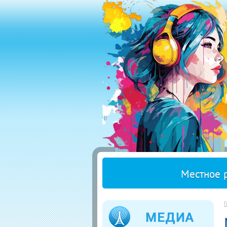
Местное 
Г