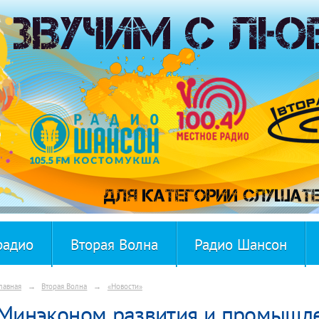
радио
Вторая Волна
Радио Шансон
лавная
→
Вторая Волна
→
«Новости»
Минэконом развития и промышле