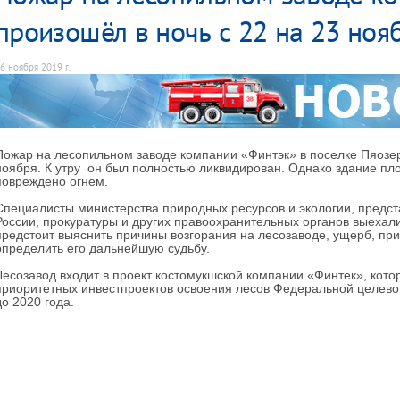
произошёл в ночь с 22 на 23 ноя
6 ноября 2019 г.
Пожар на лесопильном заводе компании «Финтэк» в поселке Пяозер
ноября. К утру он был полностью ликвидирован. Однако здание пл
повреждено огнем.
Специалисты министерства природных ресурсов и экологии, предст
России, прокуратуры и других правоохранительных органов выехал
предстоит выяснить причины возгорания на лесозаводе, ущерб, пр
определить его дальнейшую судьбу.
Лесозавод входит в проект костомукшской компании «Финтек», кото
приоритетных инвестпроектов освоения лесов Федеральной целево
до 2020 года.