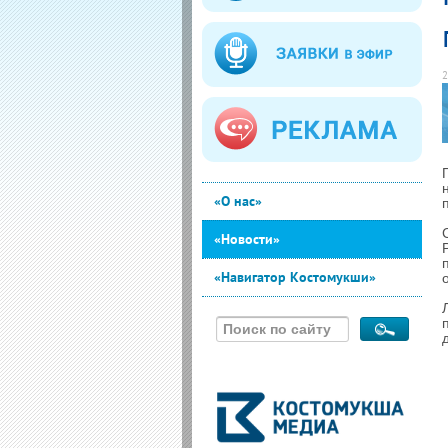
2
«О нас»
«Новости»
«Навигатор Костомукши»