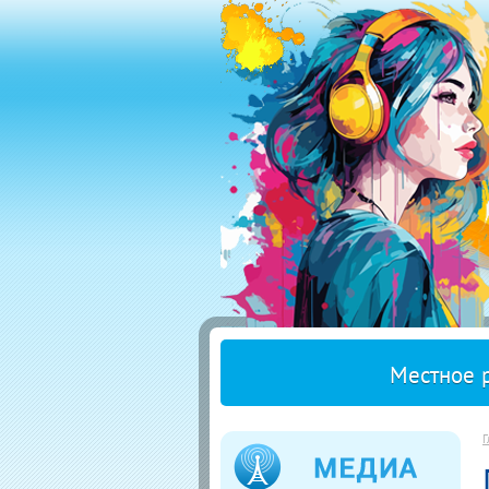
Местное 
Г