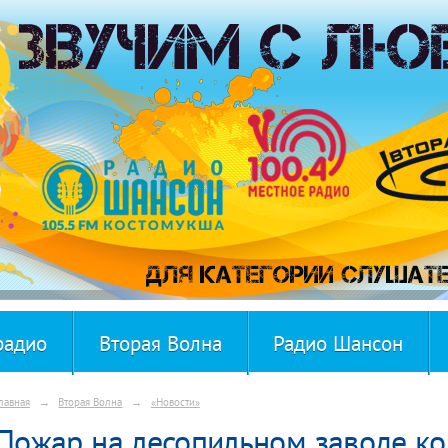
радио
Вторая Волна
Радио Шансон
лавная
→
Вторая Волна
→
«Новости»
Пожар на лесопильном заводе к