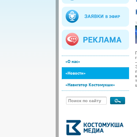
3
«О нас»
«Новости»
«Навигатор Костомукши»