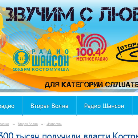
радио
Вторая Волна
Радио Шансон
лавная
→
Вторая Волна
→
«Новости»
300 тысяч получили власти Косто