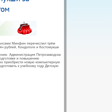
том
нансами Минфин перечислил трём
яч рублей, Кондопоге и Костомукше
рению. Администрация Петрозаводска
подготовке и повышению
ено приобрести новую компьютерную
дготовить к учебному году Детскую