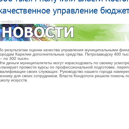
качественное управление бюдже
 сентября 2019 г.
По результатам оценки качества управления муниципальными фи
городам Карелии дополнительные средства. Петрозаводску 400 тыс
— по 300 тысяч.
Эти деньги муниципалитеты могут израсходовать по своему усмот
планирует провести курсы по профессиональной подготовке, пере
квалификации своих служащих. Руководство нашего города намер
технику для своих сотрудников. Власти Кондопоги решили помочь по
школу искусств.