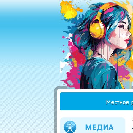
Местное 
Г