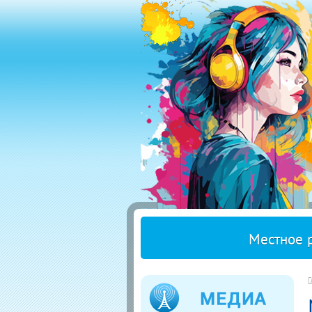
Местное 
Г