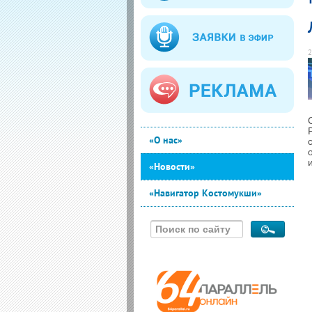
2
«О нас»
«Новости»
«Навигатор Костомукши»