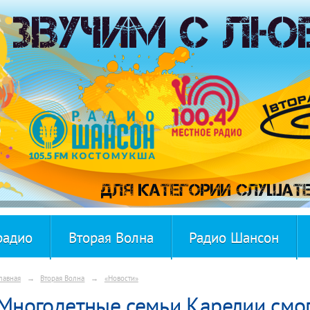
радио
Вторая Волна
Радио Шансон
лавная
→
Вторая Волна
→
«Новости»
Многодетные семьи Карелии смог