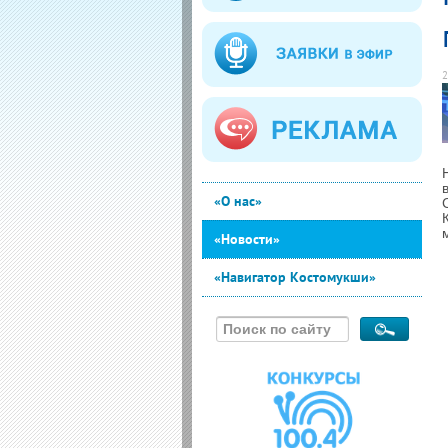
2
«О нас»
«Новости»
«Навигатор Костомукши»