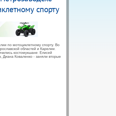
иклетному спорту
лии по мотоциклетному спорту. Во
Ярославской областей и Карелии.
ичились костомукшане: Елисей
в, Диана Коваленко - заняли вторые