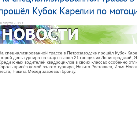
прошёл Кубок Карелии по мотоц
8 августа 2019 г.
На специализированной трассе в Петрозаводске прошёл Кубок Каре
второй день турнира на старт вышел 21 гонщик из Ленинградской, 
Среди юных водителей квадроциклов в своих классах особенно отл
Король привёз домой золото турнира, Никита Ростовцев, Илья Носо
места, Никита Мехед завоевал бронзу.