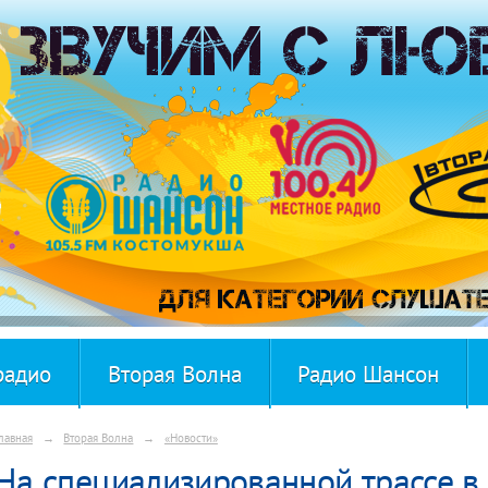
радио
Вторая Волна
Радио Шансон
лавная
→
Вторая Волна
→
«Новости»
На специализированной трассе в