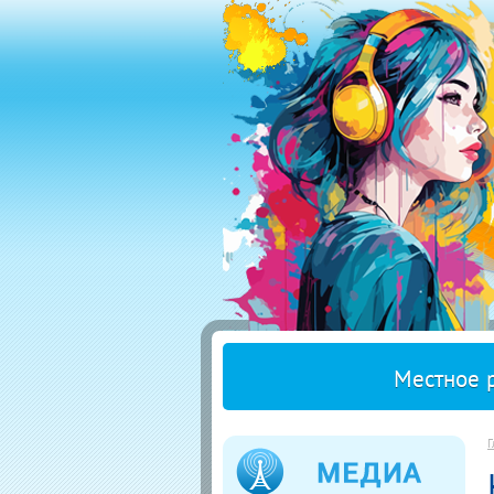
Местное 
Г