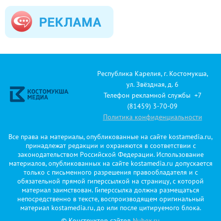
Республика Карелия, г. Костомукша,
ул. Звёздная, д. 6
Телефон рекламной службы +7
(81459) 3-70-09
Политика конфиденциальности
Все права на материалы, опубликованные на сайте kostamedia.ru,
принадлежат редакции и охраняются в соответствии с
законодательством Российской Федерации. Использование
материалов, опубликованных на сайте kostamedia.ru допускается
только с письменного разрешения правообладателя и с
обязательной прямой гиперссылкой на страницу, с которой
материал заимствован. Гиперссылка должна размещаться
непосредственно в тексте, воспроизводящем оригинальный
материал kostamedia.ru, до или после цитируемого блока.
© Конструктор сайтов
Nubex.ru