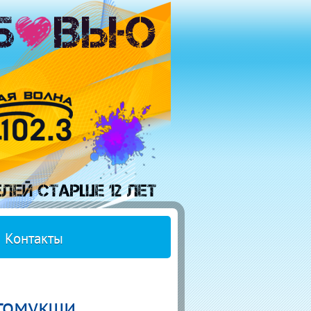
Контакты
стомукши