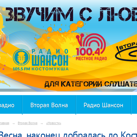
радио
Вторая Волна
Радио Шансон
лавная
→
Вторая Волна
→
«Новости»
Весна, наконец добралась до Ко