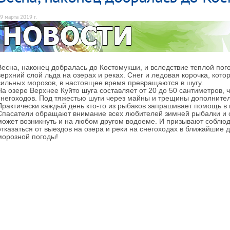
9 марта 2019 г.
Весна, наконец добралась до Костомукши, и вследствие теплой п
верхний слой льда на озерах и реках. Снег и ледовая корочка, кот
сильных морозов, в настоящее время превращаются в шугу.
На озере Верхнее Куйто шуга составляет от 20 до 50 сантиметров,
снегоходов. Под тяжестью шуги через майны и трещины дополните
Практически каждый день кто-то из рыбаков запрашивает помощь в 
Спасатели обращают внимание всех любителей зимней рыбалки и о
может возникнуть и на любом другом водоеме. И призывают соблюд
отказаться от выездов на озера и реки на снегоходах в ближайшие 
морозной погоды!