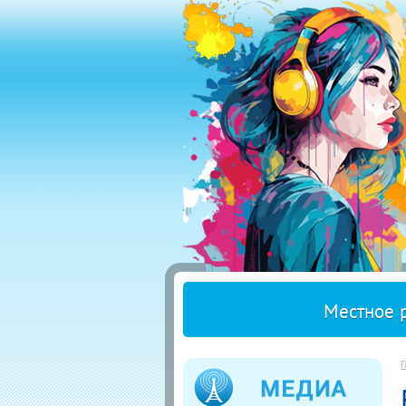
Местное 
Г