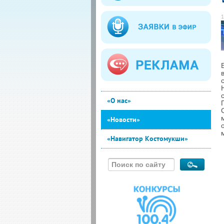
1
«О нас»
«Новости»
«Навигатор Костомукши»