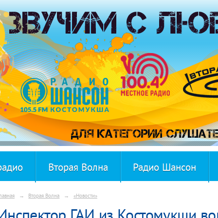
радио
Вторая Волна
Радио Шансон
лавная
→
Вторая Волна
→
«Новости»
Инспектор ГАИ из Костомукши во