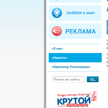
7
«О нас»
«Новости»
«Навигатор Костомукши»