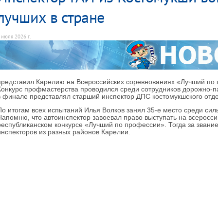
лучших в стране
 июля 2026 г.
представил Карелию на Всероссийских соревнованиях «Лучший по
Конкурс профмастерства проводился среди сотрудников дорожно-п
в финале представлял старший инспектор ДПС костомукшского отд
По итогам всех испытаний Илья Волков занял 35-е место среди сил
Напомню, что автоинспектор завоевал право выступать на всеросси
республиканском конкурсе «Лучший по профессии». Тогда за звани
инспекторов из разных районов Карелии.