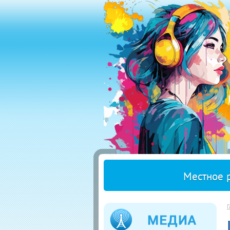
Местное 
Г