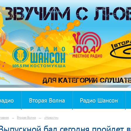
радио
Вторая Волна
Радио Шансон
лавная
→
Вторая Волна
→
«Новости»
Выпускной бал сегодня пройдет 