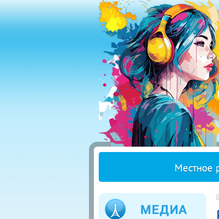
Местное 
Г