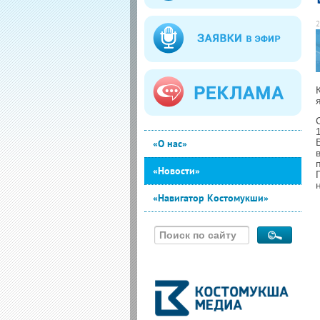
2
«О нас»
«Новости»
«Навигатор Костомукши»