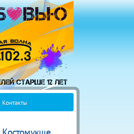
Контакты
в Костомукше