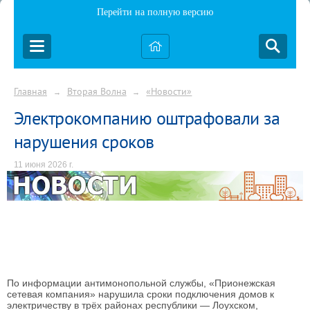
Перейти на полную версию
Главная
Вторая Волна
«Новости»
→
→
Электрокомпанию оштрафовали за
нарушения сроков
11 июня 2026 г.
По информации антимонопольной службы, «Прионежская
сетевая компания» нарушила сроки подключения домов к
электричеству в трёх районах республики — Лоухском,