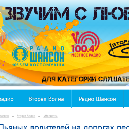
радио
Вторая Волна
Радио Шансон
лавная
→
Вторая Волна
→
«Новости»
Пьяных водителей на дорогах ре