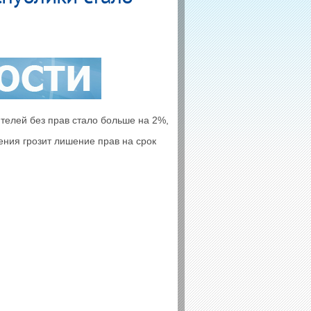
елей без прав стало больше на 2%,
ения грозит лишение прав на срок