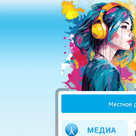
Местное 
Г