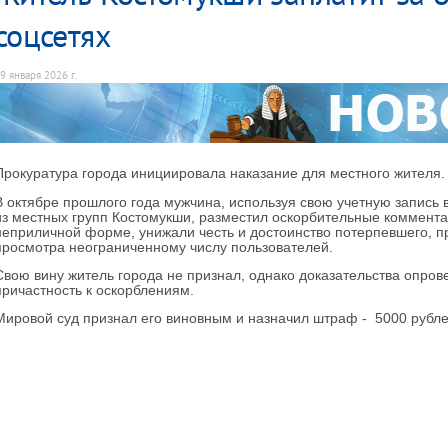
соцсетях
9 января 2026 г.
Прокуратура города инициировала наказание для местного жителя.
В октябре прошлого года мужчина, используя свою учетную запись в
из местных групп Костомукши, разместил оскорбительные коммент
неприличной форме, унижали честь и достоинство потерпевшего, п
просмотра неограниченному числу пользователей.
Свою вину житель города не признал, однако доказательства опров
причастность к оскорблениям.
Мировой суд признал его виновным и назначил штраф - 5000 рубле