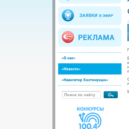
2
«О нас»
«Новости»
«Навигатор Костомукши»