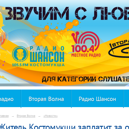
радио
Вторая Волна
Радио Шансон
лавная
→
Вторая Волна
→
«Новости»
Житель Костомукши заплатит за 