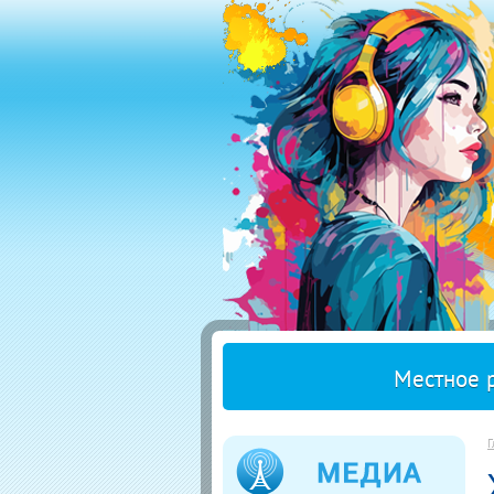
Местное 
Г