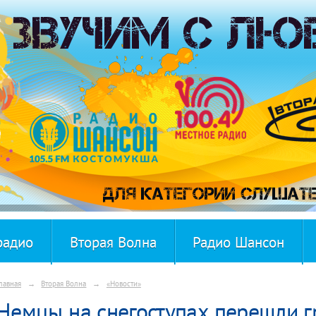
радио
Вторая Волна
Радио Шансон
лавная
→
Вторая Волна
→
«Новости»
Немцы на снегоступах перешли г