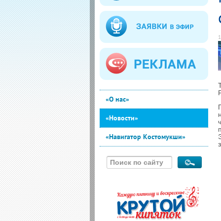
1
«О нас»
«Новости»
«Навигатор Костомукши»