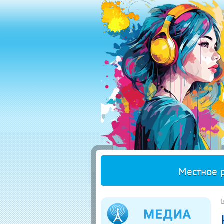
Местное 
Г