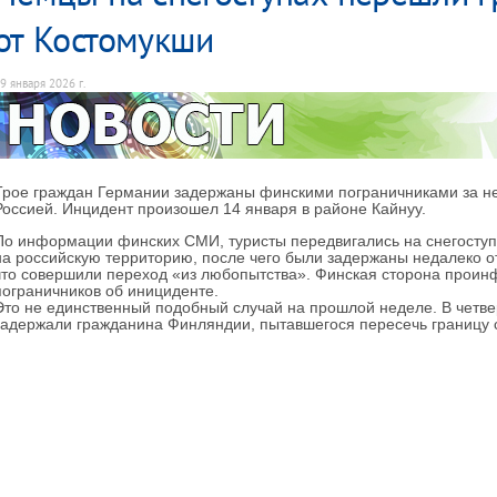
от Костомукши
9 января 2026 г.
Трое граждан Германии задержаны финскими пограничниками за не
Россией. Инцидент произошел 14 января в районе Кайнуу.
По информации финских СМИ, туристы передвигались на снегоступ
на российскую территорию, после чего были задержаны недалеко о
что совершили переход «из любопытства». Финская сторона прои
пограничников об инициденте.
Это не единственный подобный случай на прошлой неделе. В четвер
задержали гражданина Финляндии, пытавшегося пересечь границу 