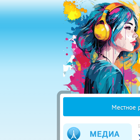
Местное 
Г