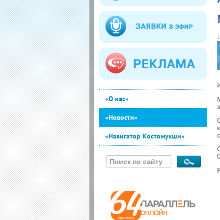
1
«О нас»
«Новости»
«Навигатор Костомукши»