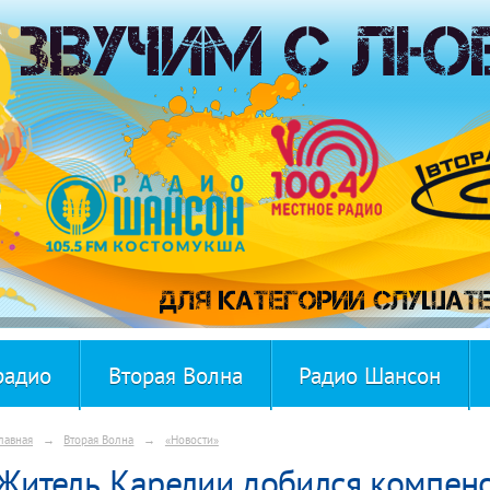
радио
Вторая Волна
Радио Шансон
лавная
→
Вторая Волна
→
«Новости»
Житель Карелии добился компенс