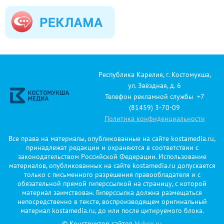
Республика Карелия, г. Костомукша,
ул. Звёздная, д. 6
Телефон рекламной службы +7
(81459) 3-70-09
Политика конфиденциальности
Все права на материалы, опубликованные на сайте kostamedia.ru,
принадлежат редакции и охраняются в соответствии с
законодательством Российской Федерации. Использование
материалов, опубликованных на сайте kostamedia.ru допускается
только с письменного разрешения правообладателя и с
обязательной прямой гиперссылкой на страницу, с которой
материал заимствован. Гиперссылка должна размещаться
непосредственно в тексте, воспроизводящем оригинальный
материал kostamedia.ru, до или после цитируемого блока.
© Конструктор сайтов
Nubex.ru