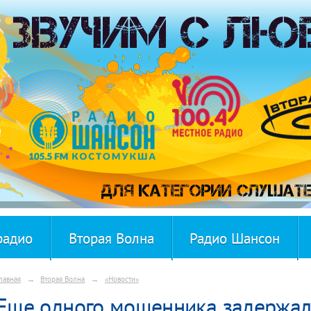
радио
Вторая Волна
Радио Шансон
лавная
→
Вторая Волна
→
«Новости»
Еще одного мошенника задержал