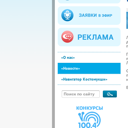
1
«О нас»
«Новости»
«Навигатор Костомукши»