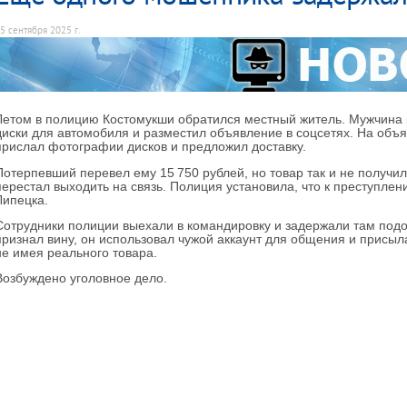
5 сентября 2025 г.
Летом в полицию Костомукши обратился местный житель. Мужчина р
диски для автомобиля и разместил объявление в соцсетях. На объя
прислал фотографии дисков и предложил доставку.
Потерпевший перевел ему 15 750 рублей, но товар так и не получи
перестал выходить на связь. Полиция установила, что к преступле
Липецка.
Сотрудники полиции выехали в командировку и задержали там под
признал вину, он использовал чужой аккаунт для общения и присыл
не имея реального товара.
Возбуждено уголовное дело.