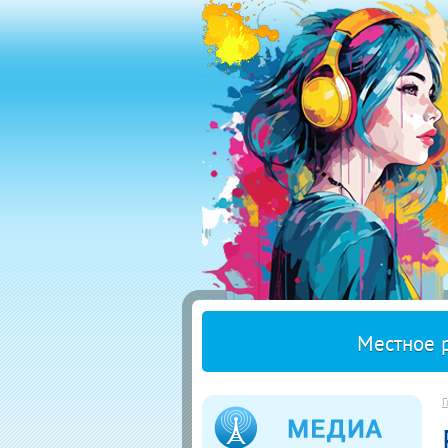
Местное 
Г