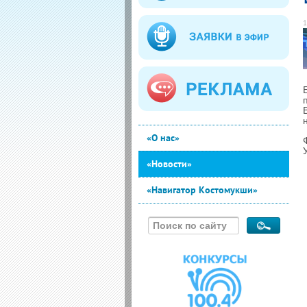
1
«О нас»
«Новости»
«Навигатор Костомукши»