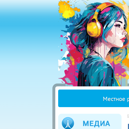
Местное 
Г