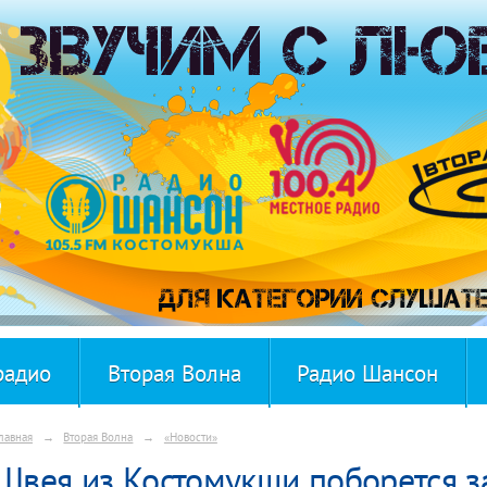
радио
Вторая Волна
Радио Шансон
лавная
→
Вторая Волна
→
«Новости»
Швея из Костомукши поборется з