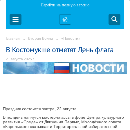
Перейти на полную версию
Главная
Вторая Волна
«Новости»
→
→
В Костомукше отметят День флага
21 августа 2025 г.
Праздник состоится завтра, 22 августа.
В полдень начнутся мастер-классы в фойе Центра культурного
развития «Среда» от Движения Первых, Молодёжного совета
«Карельского окатыша» и Территориальной избирательной