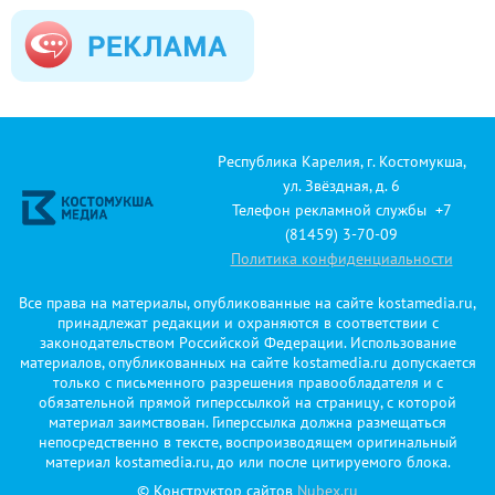
Республика Карелия, г. Костомукша,
ул. Звёздная, д. 6
Телефон рекламной службы +7
(81459) 3-70-09
Политика конфиденциальности
Все права на материалы, опубликованные на сайте kostamedia.ru,
принадлежат редакции и охраняются в соответствии с
законодательством Российской Федерации. Использование
материалов, опубликованных на сайте kostamedia.ru допускается
только с письменного разрешения правообладателя и с
обязательной прямой гиперссылкой на страницу, с которой
материал заимствован. Гиперссылка должна размещаться
непосредственно в тексте, воспроизводящем оригинальный
материал kostamedia.ru, до или после цитируемого блока.
© Конструктор сайтов
Nubex.ru