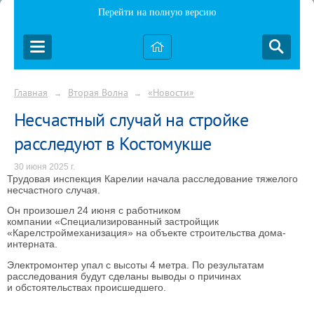
Перейти на полную версию
Главная
Вторая Волна
«Новости»
→
→
Несчастный случай на стройке
расследуют в Костомукше
30 июня 2025 г.
Трудовая инспекция Карелии начала расследование тяжелого
несчастного случая.
Он произошел 24 июня с работником
компании «Специализированный застройщик
«Карелстроймеханизация» на объекте строительства дома-
интерната.
Электромонтер упал с высоты 4 метра. По результатам
расследования будут сделаны выводы о причинах
и обстоятельствах происшедшего.