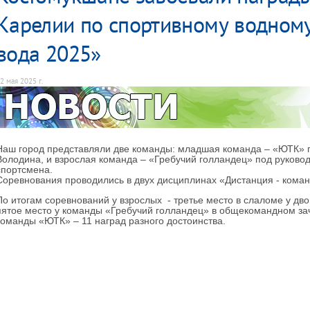
Карелии по спортивному водному
вода 2025»
2 мая 2025 г.
Наш город представляли две команды: младшая команда – «ЮТК» 
Володина, и взрослая команда – «Гребучий голландец» под руково
спортсмена.
Соревнования проводились в двух дисциплинах «Дистанция - коман
По итогам соревнований у взрослых - третье место в слаломе у дв
пятое место у команды «Гребучий голландец» в общекомандном за
команды «ЮТК» – 11 наград разного достоинства.