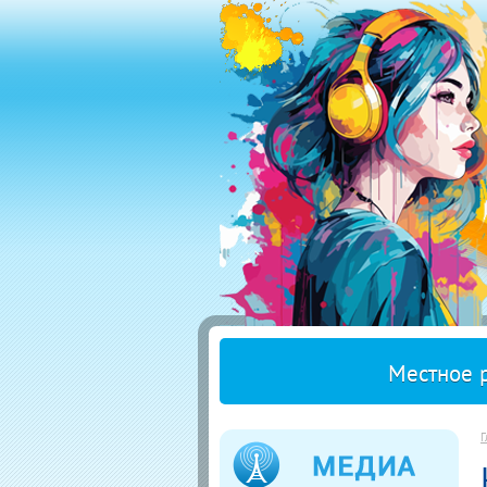
Местное 
Г