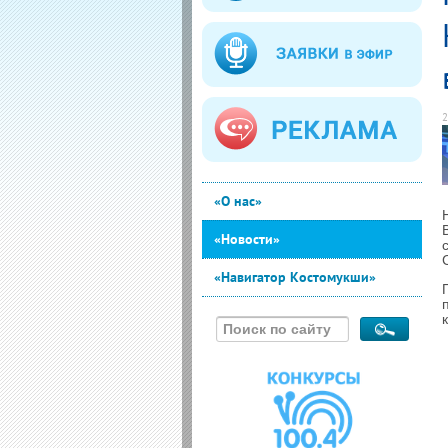
2
«О нас»
«Новости»
«Навигатор Костомукши»