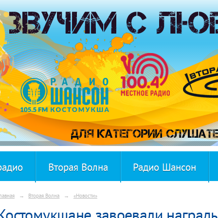
радио
Вторая Волна
Радио Шансон
лавная
→
Вторая Волна
→
«Новости»
Костомукшане завоевали награды