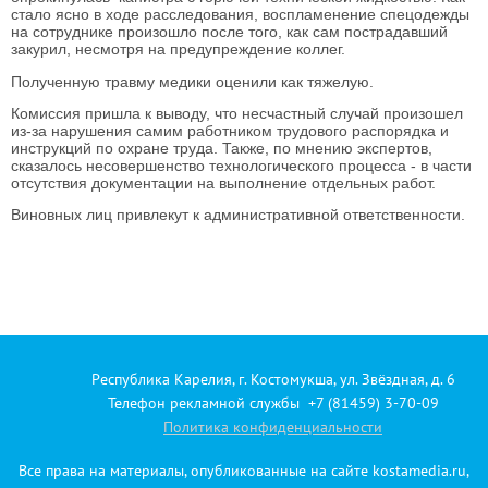
стало ясно в ходе расследования, воспламенение спецодежды
на сотруднике произошло после того, как сам пострадавший
закурил, несмотря на предупреждение коллег.
Полученную травму медики оценили как тяжелую.
Комиссия пришла к выводу, что несчастный случай произошел
из-за нарушения самим работником трудового распорядка и
инструкций по охране труда. Также, по мнению экспертов,
сказалось несовершенство технологического процесса - в части
отсутствия документации на выполнение отдельных работ.
Виновных лиц привлекут к административной ответственности.
Республика Карелия, г. Костомукша, ул. Звёздная, д. 6
Телефон рекламной службы +7 (81459) 3-70-09
Политика конфиденциальности
Все права на материалы, опубликованные на сайте kostamedia.ru,