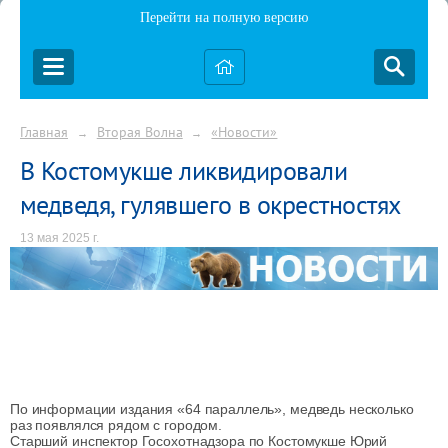
Перейти на полную версию
Главная
Вторая Волна
«Новости»
→
→
В Костомукше ликвидировали
медведя, гулявшего в окрестностях
13 мая 2025 г.
По информации издания «64 параллель», медведь несколько
раз появлялся рядом с городом.
Старший инспектор Госохотнадзора по Костомукше Юрий