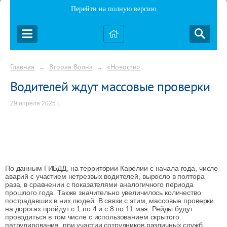
Перейти на полную версию
Главная
Вторая Волна
«Новости»
→
→
Водителей ждут массовые проверки
29 апреля 2025 г.
По данным ГИБДД, на территории Карелии с начала года, число
аварий с участием нетрезвых водителей, выросло в полтора
раза, в сравнении с показателями аналогичного периода
прошлого года. Также значительно увеличилось количество
пострадавших в них людей. В связи с этим, массовые проверки
на дорогах пройдут с 1 по 4 и с 8 по 11 мая. Рейды будут
проводиться в том числе с использованием скрытого
патрулирования, при участии сотрудников различных служб