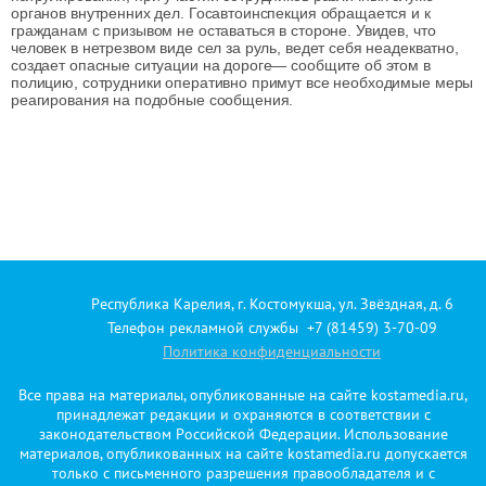
органов внутренних дел. Госавтоинспекция обращается и к
гражданам с призывом не оставаться в стороне. Увидев, что
человек в нетрезвом виде сел за руль, ведет себя неадекватно,
создает опасные ситуации на дороге— сообщите об этом в
полицию, сотрудники оперативно примут все необходимые меры
реагирования на подобные сообщения.
Республика Карелия, г. Костомукша, ул. Звёздная, д. 6
Телефон рекламной службы +7 (81459) 3-70-09
Политика конфиденциальности
Все права на материалы, опубликованные на сайте kostamedia.ru,
принадлежат редакции и охраняются в соответствии с
законодательством Российской Федерации. Использование
материалов, опубликованных на сайте kostamedia.ru допускается
только с письменного разрешения правообладателя и с