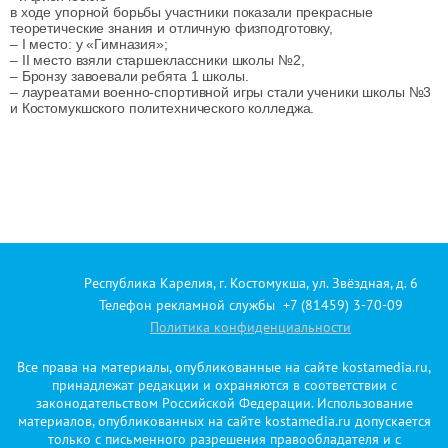
в ходе упорной борьбы участники показали прекрасные
теоретические знания и отличную физподготовку,
– I место: у «Гимназия»;
– II место взяли старшеклассники школы №2,
– Бронзу завоевали ребята 1 школы.
– лауреатами военно-спортивной игры стали ученики школы №3
и Костомукшского политехнического колледжа.
Республика Карелия, г. Костомукша, ул. Звёздная, д. 6
Телефон рекламной службы +7 (81459) 3-70-09
Политика конфиденциальности
Все права на материалы, опубликованные на сайте kostamedia.ru,
принадлежат редакции и охраняются в соответствии с
законодательством Российской Федерации. Использование
материалов, опубликованных на сайте kostamedia.ru допускается
только с письменного разрешения правообладателя и с