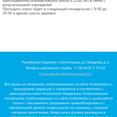
присоединении Вокнаволокской школы к СОШ №1 в связи с
реорганизацией учреждений.
Проходить опрос будет в следующий понедельник с 9:00 до 
20:00 в здании школы деревни.
Республика Карелия, г. Костомукша, ул. Звёздная, д. 6
Телефон рекламной службы +7 (81459) 3-70-09
Политика конфиденциальности
Все права на материалы, опубликованные на сайте kostamedia.ru,
принадлежат редакции и охраняются в соответствии с
законодательством Российской Федерации. Использование
материалов, опубликованных на сайте kostamedia.ru допускается
только с письменного разрешения правообладателя и с
обязательной прямой гиперссылкой на страницу, с которой
материал заимствован. Гиперссылка должна размещаться
непосредственно в тексте, воспроизводящем оригинальный