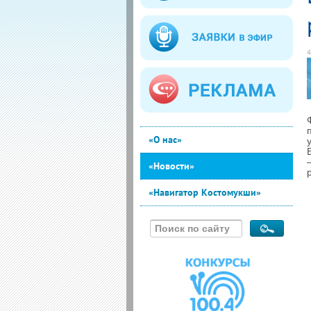
4
«О нас»
«Новости»
«Навигатор Костомукши»