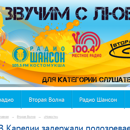
радио
Вторая Волна
Радио Шансон
лавная
→
Вторая Волна
→
«Новости»
В Карелии задержали подозревае