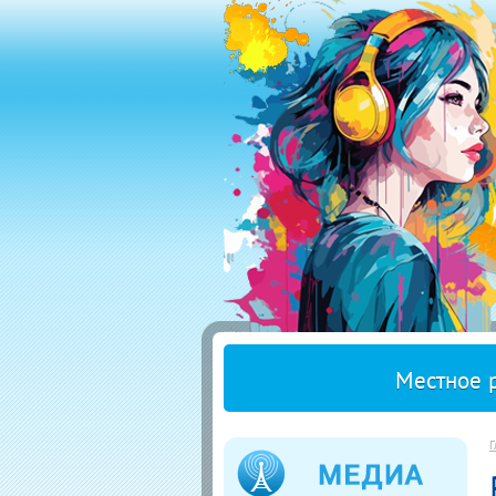
Местное 
Г